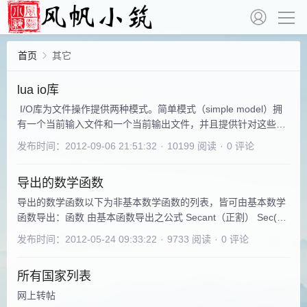
首页
其它
lua io库
I/O库为文件操作提供两种模式。简单模式（simple model）拥
有一个当前输入文件和一个当前输出文件，并且提供针对这些文
件相关的操作。完全模式（complete model）使用外部的文件句
发布时间：2012-09-06 21:51:32
·
10199 阅读
·
0 评论
柄来实现。它以一种面对对象的形式，将所有的文件操作定义为
文件句柄的方法。简单模式在做一些简单的文件操作时较为合
导出的数学函数
适。在本书的前面部分我们一直都在使用它。但是在进行一些高
级的文件操作的时候，简单模
导出的数学函数以下为非基本数学函数的列表，皆可由基本数学
函数导出：函数 由基本函数导出之公式 Secant（正割） Sec(X)
= 1 / Cos(X) Cosecant（余割） Cosec(X) = 1 / Sin(X)
发布时间：2012-05-24 09:33:22
·
9733 阅读
·
0 评论
Cotangent（余切） Cotan(X) = 1 / Tan(X) Inverse Sine （反正
弦）Arcsin(X) = Atn(X / Sqr(-X * X +
所有国家列表
网上转帖