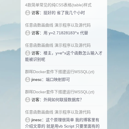
4款简单常见的纯CSS表格(table)样式
访客
：挺好的 省了我几个小时
任意函数画曲线 演示程序以及源代码
访客
：用 y=2.71828183^x 代替
任意函数画曲线 演示程序以及源代码
访客
：楼主，y=e^x这个函数怎么输入才
能被识别呢
群晖Docker套件下搭建运行MSSQL(zt)
jinesc
：端口映射即可
群晖Docker套件下搭建运行MSSQL(zt)
访客
：外网如何联接数据库？
任意函数画曲线 演示程序以及源代码
jinesc
：这个原理很简单 我的博客里有
介绍文章的 就是用vb Script 只要里面有的